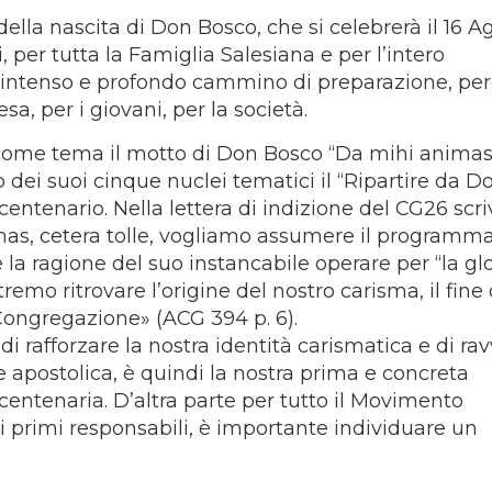
ella nascita di Don Bosco, che si celebrerà il 16 A
per tutta la Famiglia Salesiana e per l’intero
 intenso e profondo cammino di preparazione, pe
esa, per i giovani, per la società.
 come tema il motto di Don Bosco “Da mihi animas
dei suoi cinque nuclei tematici il “Ripartire da D
icentenario. Nella lettera di indizione del CG26 scri
mas, cetera tolle, vogliamo assumere il programm
 la ragione del suo instancabile operare per “la glo
remo ritrovare l’origine del nostro carisma, il fine 
 Congregazione» (ACG 394 p. 6).
i rafforzare la nostra identità carismatica e di ra
e apostolica, è quindi la nostra prima e concreta
entenaria. D’altra parte per tutto il Movimento
i primi responsabili, è importante individuare un