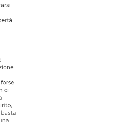
farsi
bertà
e
zione
 forse
n ci
a
rito,
n basta
 una