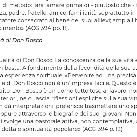
 di metodo: farsi amare prima di - piuttosto che - 
; padre, fratello, amico; familiarità soprattutto in
catore consacrato al bene dei suoi allievi; ampia li
cimento» (ACG 394 pp. 11).
ità di Don Bosco
tualità di Don Bosco. La conoscenza della sua vita 
 basta. A fondamento della fecondità della sua a
nda esperienza spirituale. «Pervenire ad una precisa
ale di Don Bosco non è un’impresa facile. Questo è
to. Don Bosco è un uomo tutto teso al lavoro, no
eriori, né ci lascia riflessioni esplicite sulla sua vit
non dà interpretazioni; preferisce trasmettere uno spi
ppure attraverso le biografie dei suoi giovani. No
 chi svolge una pastorale attiva, non contemplativa,
 dotta e spiritualità popolare» (ACG 394 p. 12).