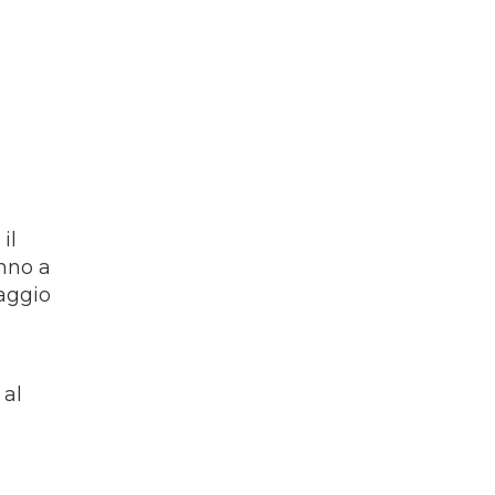
il
anno a
saggio
i
 al