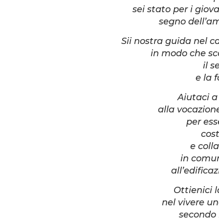
sei stato per i giova
segno dell’am
Sii nostra guida nel 
in modo che sc
il 
e la 
Aiutaci a
alla vocazion
per ess
cost
e coll
in comun
all’edifica
Ottienici 
nel vivere un
secondo l