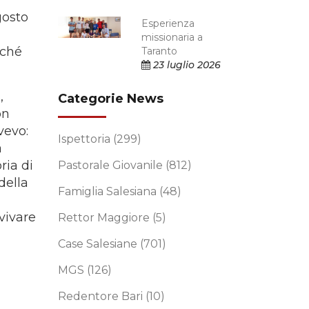
gosto
Esperienza
missionaria a
rché
Taranto
23 luglio 2026
,
Categorie News
on
vevo:
Ispettoria
(299)
a
ria di
Pastorale Giovanile
(812)
della
Famiglia Salesiana
(48)
vvivare
Rettor Maggiore
(5)
Case Salesiane
(701)
MGS
(126)
Redentore Bari
(10)