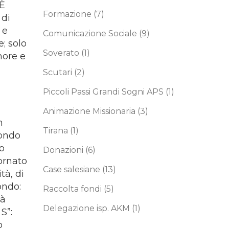
 È
Formazione
(7)
 di
 e
Comunicazione Sociale
(9)
; solo
Soverato
(1)
more e
Scutari
(2)
Piccoli Passi Grandi Sogni APS
(1)
Animazione Missionaria
(3)
n
Tirana
(1)
condo
io
Donazioni
(6)
ornato
Case salesiane
(13)
tà, di
ondo:
Raccolta fondi
(5)
tà
Delegazione isp. AKM
(1)
 S”:
o