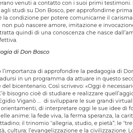
ano venuti a contatto con i suoi primi testimoni.
e agli studi su Don Bosco, per approfondirne prima
o è la condizione per potere comunicarne il carisma
a non può nascere amore, imitazione e invocazione
 tratta quindi di una conoscenza che nasce dall’a
ettiva.
ogia di Don Bosco
 l’importanza di approfondire la pedagogia di Do
tradursi in un programma da attuare in questo se
 del bicentenario. Così scrivevo: «Oggi è necessar
’è bisogno cioè di studiare e realizzare quell’aggi
idio Viganò … di sviluppare le sue grandi virtuali
i orientamenti, di interpretare oggi le sue idee di f
elle anime; la fede viva, la ferma speranza, la cari
tadino; il trinomio “allegria, studio, e pietà”; le “tre
tà, cultura; l’evangelizzazione e la civilizzazione. L