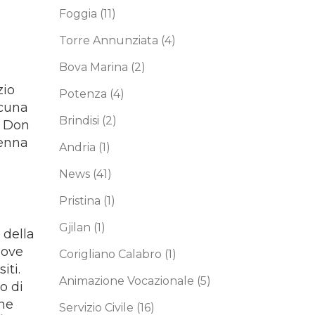
Foggia
(11)
Torre Annunziata
(4)
Bova Marina
(2)
zio
Potenza
(4)
scuna
Brindisi
(2)
i Don
renna
Andria
(1)
News
(41)
Pristina
(1)
Gjilan
(1)
 della
uove
Corigliano Calabro
(1)
iti.
Animazione Vocazionale
(5)
o di
che
Servizio Civile
(16)