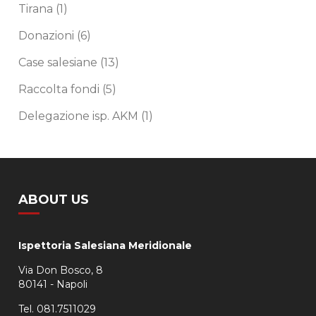
Tirana
(1)
Donazioni
(6)
Case salesiane
(13)
Raccolta fondi
(5)
Delegazione isp. AKM
(1)
ABOUT US
Ispettoria Salesiana Meridionale
Via Don Bosco, 8
80141 - Napoli
Tel. 081.7511029