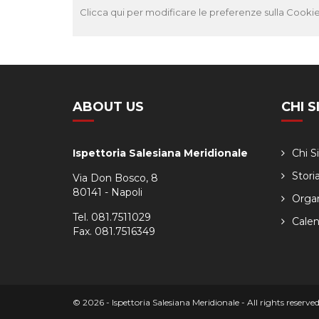
Clicca qui per modificare le preferenze sulla Cookie
ABOUT US
CHI 
Ispettoria Salesiana Meridionale
Chi 
Stori
Via Don Bosco, 8
80141 - Napoli
Orga
Tel. 081.7511029
Calen
Fax. 081.7516349
© 2026 - Ispettoria Salesiana Meridionale - All rights reser