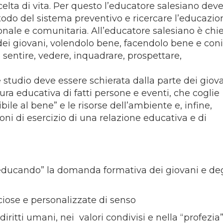
lta di vita. Per questo l’educatore salesiano deve
etodo del sistema preventivo e ricercare l’educazio
nale e comunitaria. All’educatore salesiano è chie
 dei giovani, volendolo bene, facendolo bene e con
e sentire, vedere, inquadrare, prospettare,
studio deve essere schierata dalla parte dei giova
ttura educativa di fatti persone e eventi, che coglie
ile al bene” e le risorse dell’ambiente e, infine,
ni di esercizio di una relazione educativa e di
 “educando” la domanda formativa dei giovani e deg
uciose e personalizzate di senso
diritti umani, nei valori condivisi e nella “profezia