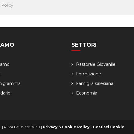
 Policy
SIAMO
SETTORI
Siamo
Pastorale Giovanile
a
Formazione
nigramma
Famiglia salesiana
dario
Economia
ved. | P.IVA 80057280630 |
Privacy & Cookie Policy
-
Gestisci Cookie