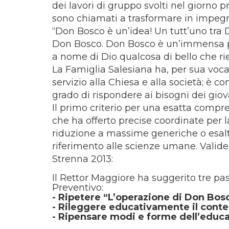
dei lavori di gruppo svolti nel giorno p
sono chiamati a trasformare in impegn
“Don Bosco è un’idea! Un tutt’uno tra Di
Don Bosco. Don Bosco è un’immensa p
a nome di Dio qualcosa di bello che rie
La Famiglia Salesiana ha, per sua voca
servizio alla Chiesa e alla società; è c
grado di rispondere ai bisogni dei giova
Il primo criterio per una esatta compr
che ha offerto precise coordinate per l
riduzione a massime generiche o esalta
riferimento alle scienze umane. Valide
Strenna 2013:
Il Rettor Maggiore ha suggerito tre pa
Preventivo:
- Ripetere “L’operazione di Don Bos
- Rileggere educativamente il contes
- Ripensare modi e forme dell’educ