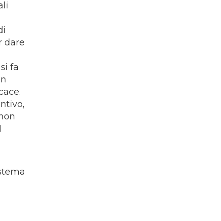
ali
di
r dare
si fa
in
cace.
ntivo,
 non
l
istema