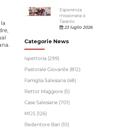
Esperienza
missionaria a
Taranto
 la
23 luglio 2026
dre,
ual
Categorie News
ana.
Ispettoria
(299)
Pastorale Giovanile
(812)
Famiglia Salesiana
(48)
Rettor Maggiore
(5)
Case Salesiane
(701)
MGS
(126)
Redentore Bari
(10)