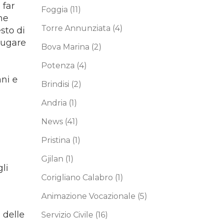
 far
Foggia
(11)
ne
Torre Annunziata
(4)
sto di
iugare
Bova Marina
(2)
Potenza
(4)
ni e
Brindisi
(2)
Andria
(1)
News
(41)
Pristina
(1)
Gjilan
(1)
li
Corigliano Calabro
(1)
Animazione Vocazionale
(5)
” delle
Servizio Civile
(16)