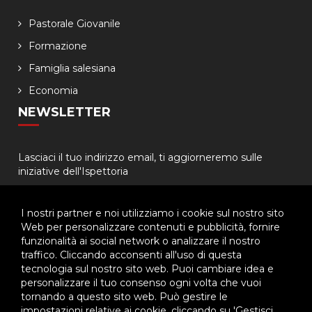
Pastorale Giovanile
Formazione
Famiglia salesiana
Economia
NEWSLETTER
Lasciaci il tuo indirizzo email, ti aggiorneremo sulle
iniziative dell'Ispettoria
I nostri partner e noi utilizziamo i cookie sul nostro sito
Web per personalizzare contenuti e pubblicità, fornire
funzionalità ai social network o analizzare il nostro
traffico. Cliccando acconsenti all'uso di questa
tecnologia sul nostro sito web. Puoi cambiare idea e
© 2026 - Ispettoria Salesiana Meridionale - All rights reserved. | P.IVA
personalizzare il tuo consenso ogni volta che vuoi
80057280630 |
Privacy & Cookie Policy
-
Gestisci Cookie
tornando a questo sito web. Può gestire le
impostazioni relative ai cookie, cliccando su 'Gestisci