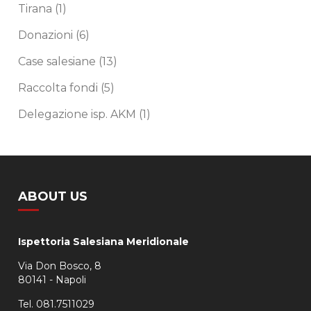
Tirana
(1)
Donazioni
(6)
Case salesiane
(13)
Raccolta fondi
(5)
Delegazione isp. AKM
(1)
ABOUT US
Ispettoria Salesiana Meridionale
Via Don Bosco, 8
80141 - Napoli
Tel. 081.7511029