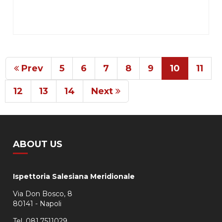
Prev
5
6
7
8
9
10
11
12
13
14
Next
ABOUT US
Ispettoria Salesiana Meridionale
Via Don Bosco, 8
80141 - Napoli
Tel. 081.7511029